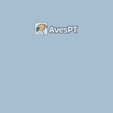
interesse
Produtos Relacionados
CRIAÇÃO DE EMAS
PATOS E GANSOS – GUIA
ILUSTRADO
26.50
€
22.90
€
Adicionar
Adicionar