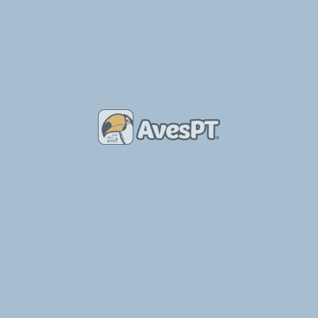
Ver outros conteúdos do mesmo autor
Nuno Cruz
Também poderás ter interesse em
€
35
25/07/2024
Sedosas do Japão
Coimbra