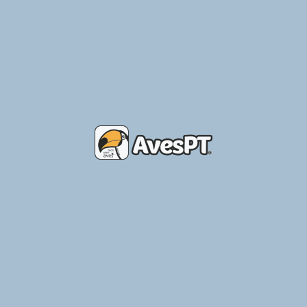
Localização
R Vale Da Carreira 96, 3220-354 Rio Vide, Coimbra, Portugal
Obter Direções
Ver outros conteúdos do mesmo autor
Manuela Caria Rocha Manuela Caria
Também poderás ter interesse
em