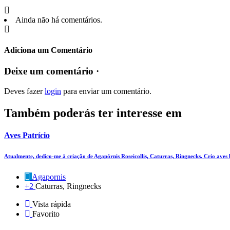
Ainda não há comentários.
Adiciona um Comentário
Deixe um comentário ·
Deves fazer
login
para enviar um comentário.
Também poderás ter interesse em
Aves Patrício
Atualmente, dedico-me à criação de Agapórnis Roseicollis, Caturras, Ringnecks. Crio aves
Agapornis
+2
Caturras, Ringnecks
Vista rápida
Favorito