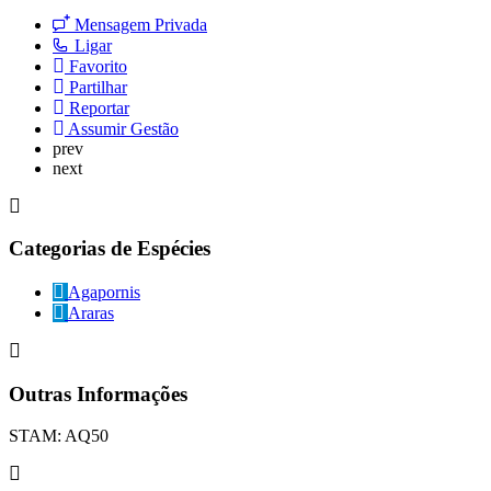
Mensagem Privada
Ligar
Favorito
Partilhar
Reportar
Assumir Gestão
prev
next
Categorias de Espécies
Agapornis
Araras
Outras Informações
STAM: AQ50