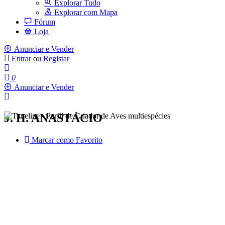
Explorar Tudo
Explorar com Mapa
Fórum
Loja
Anunciar e Vender
Entrar
ou
Registar
0
Anunciar e Vender
J. H. ANASTÁCIO
Marcar como Favorito