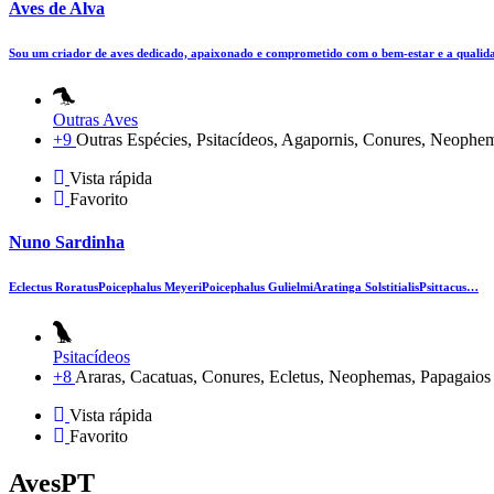
Aves de Alva
Sou um criador de aves dedicado, apaixonado e comprometido com o bem-estar e a qualid
Outras Aves
+9
Outras Espécies, Psitacídeos, Agapornis, Conures, Neophema
Vista rápida
Favorito
Nuno Sardinha
Eclectus RoratusPoicephalus MeyeriPoicephalus GulielmiAratinga SolstitialisPsittacus…
Psitacídeos
+8
Araras, Cacatuas, Conures, Ecletus, Neophemas, Papagaios 
Vista rápida
Favorito
AvesPT