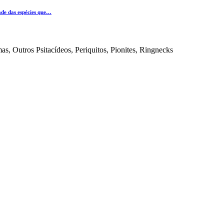
ade das espécies que…
s, Outros Psitacídeos, Periquitos, Pionites, Ringnecks