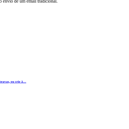
o envio de um email tradicional.
 bravas, ou crio à…