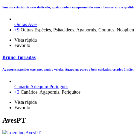
Sou um criador de aves dedicado, apaixonado e comprometido com o bem-estar e a qualid
Outras Aves
+9
Outras Espécies, Psitacídeos, Agapornis, Conures, Neophema
Vista rápida
Favorito
Bruno Torradas
Agaporns nascidos este ano, azuis e verdes. Agaporns puros e bem cuidados, criados à mão.
Canário Arlequim Português
+3
Canários, Agapornis, Periquitos
Vista rápida
Favorito
AvesPT