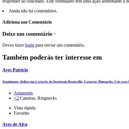
responder ao solicitado. Este formulário tem uma ação semelhante à d
Ainda não há comentários.
Adiciona um Comentário
Deixe um comentário ·
Deves fazer
login
para enviar um comentário.
Também poderás ter interesse em
Aves Patrício
Atualmente, dedico-me à criação de Agapórnis Roseicollis, Caturras, Ringnecks. Crio aves
Agapornis
+2
Caturras, Ringnecks
Vista rápida
Favorito
Aves de Alva