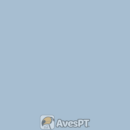
Arnoso Santa Eulália, Santa Maria de
Arnoso, Distrito de Braga 4775-490,
Obter Direções
Portugal
Também poderás ter interesse em