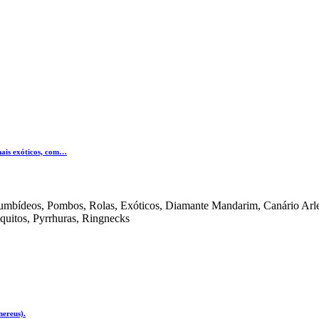
mais exóticos, com…
olumbídeos, Pombos, Rolas, Exóticos, Diamante Mandarim, Canário Arle
iquitos, Pyrrhuras, Ringnecks
nereus).