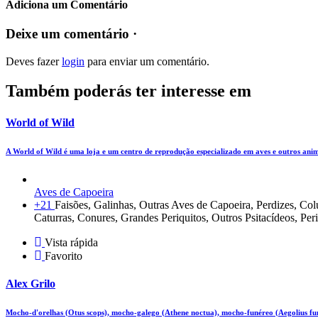
Adiciona um Comentário
Deixe um comentário ·
Deves fazer
login
para enviar um comentário.
Também poderás ter interesse em
World of Wild
A World of Wild é uma loja e um centro de reprodução especializado em aves e outros ani
Aves de Capoeira
+21
Faisões, Galinhas, Outras Aves de Capoeira, Perdizes, C
Caturras, Conures, Grandes Periquitos, Outros Psitacídeos, Per
Vista rápida
Favorito
Alex Grilo
Mocho-d'orelhas (Otus scops), mocho-galego (Athene noctua), mocho-funéreo (Aegolius fu