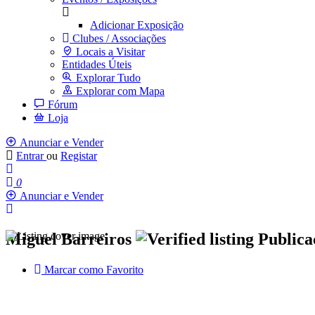
Adicionar Exposição
Clubes / Associações
Locais a Visitar
Entidades Úteis
Explorar Tudo
Explorar com Mapa
Fórum
Loja
Anunciar e Vender
Entrar
ou
Registar
0
Anunciar e Vender
Miguel Barreiros
Publica
Marcar como Favorito