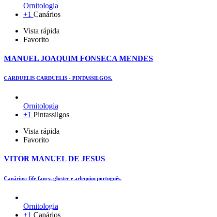
Ornitologia
+1
Canários
Vista rápida
Favorito
MANUEL JOAQUIM FONSECA MENDES
CARDUELIS CARDUELIS - PINTASSILGOS.
Ornitologia
+1
Pintassilgos
Vista rápida
Favorito
VITOR MANUEL DE JESUS
Canários: fife fancy, gloster e arlequim português.
Ornitologia
+1
Canários