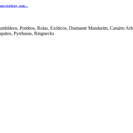
mais exóticos, com…
olumbídeos, Pombos, Rolas, Exóticos, Diamante Mandarim, Canário Arle
iquitos, Pyrrhuras, Ringnecks