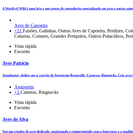
A World of Wild é uma loja e um centro de reprodução especializado em aves e outros ani
Aves de Capoeira
+21
Faisões, Galinhas, Outras Aves de Capoeira, Perdizes, C
Caturras, Conures, Grandes Periquitos, Outros Psitacídeos, Per
Vista rápida
Favorito
Aves Patrício
Atualmente, dedico-me à criação de Agapórnis Roseicollis, Caturras, Ringnecks. Crio aves
Agapornis
+2
Caturras, Ringnecks
Vista rápida
Favorito
Aves de Alva
Sou um criador de aves dedicado, apaixonado e comprometido com o bem-estar e a qualid