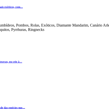
mais exóticos, com…
olumbídeos, Pombos, Rolas, Exóticos, Diamante Mandarim, Canário Arle
iquitos, Pyrrhuras, Ringnecks
 bravas, ou crio à…
ade das espécies que…