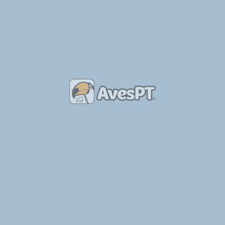
World of Wild
A World of Wild é uma loja e um centro de reprodução especializado em aves e outros animais exóticos, com…
Aves de Capoeira
+21
Bruno Torradas
Agaporns nascidos este ano, azuis e verdes. Agaporns puros e bem cuidados, criados à mão.
Canário Arlequim Português
+3