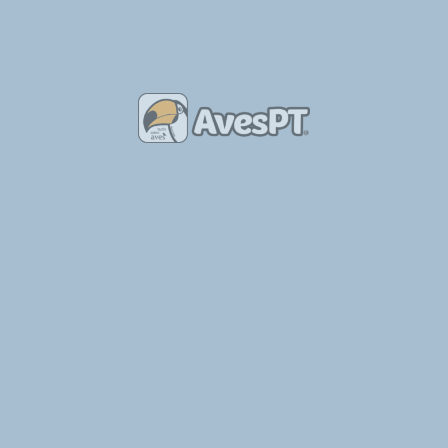
Aves de Capoeira
+21
Bruno Torradas
Agaporns nascidos este ano, azuis e verdes. Agaporns puros e bem cuidados, criados à mão.
Canário Arlequim Português
+3