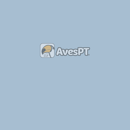
World of Wild
A World of Wild é uma loja e um centro de reprodução especializado em aves e outros animais exóticos, com…
Aves de Capoeira
+21
Aves Patrício
Atualmente, dedico-me à criação de Agapórnis Roseicollis, Caturras, Ringnecks. Crio aves bravas, ou crio à…
Agapornis
+2