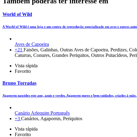
Também poderás ter interesse em
World of Wild
A World of Wild é uma loja e um centro de reprodução especializado em aves e outros ani
Aves de Capoeira
+21
Faisões, Galinhas, Outras Aves de Capoeira, Perdizes, C
Caturras, Conures, Grandes Periquitos, Outros Psitacídeos, Per
Vista rápida
Favorito
Bruno Torradas
Agaporns nascidos este ano, azuis e verdes. Agaporns puros e bem cuidados, criados à mão.
Canário Arlequim Português
+3
Canários, Agapornis, Periquitos
Vista rápida
Favorito