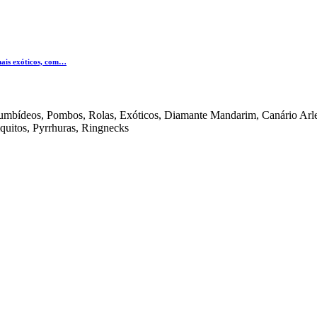
mais exóticos, com…
olumbídeos, Pombos, Rolas, Exóticos, Diamante Mandarim, Canário Arle
iquitos, Pyrrhuras, Ringnecks