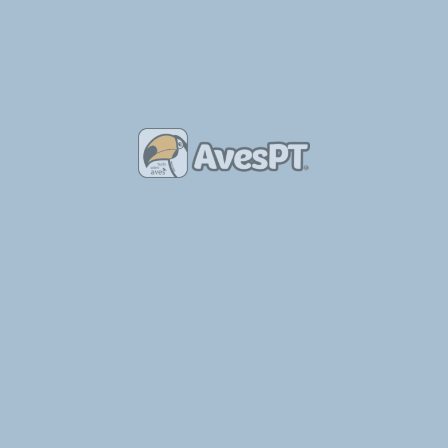
A World of Wild é uma loja e um centro de reprodução especializado em aves e outros animais exóticos, com…
Aves de Capoeira
+21
Aves de Alva
Sou um criador de aves dedicado, apaixonado e comprometido com o bem-estar e a qualidade das espécies que…
Outras Aves
+9