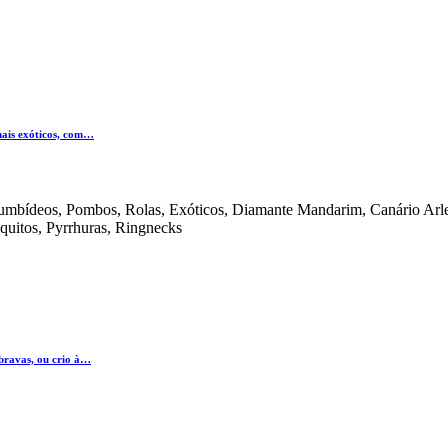
mais exóticos, com…
olumbídeos, Pombos, Rolas, Exóticos, Diamante Mandarim, Canário Arle
iquitos, Pyrrhuras, Ringnecks
 bravas, ou crio à…