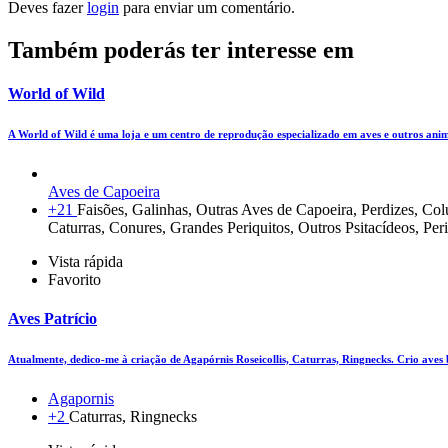
Deves fazer
login
para enviar um comentário.
Também poderás ter interesse em
World of Wild
A World of Wild é uma loja e um centro de reprodução especializado em aves e outros ani
Aves de Capoeira
+21
Faisões, Galinhas, Outras Aves de Capoeira, Perdizes, C
Caturras, Conures, Grandes Periquitos, Outros Psitacídeos, Per
Vista rápida
Favorito
Aves Patrício
Atualmente, dedico-me à criação de Agapórnis Roseicollis, Caturras, Ringnecks. Crio aves
Agapornis
+2
Caturras, Ringnecks