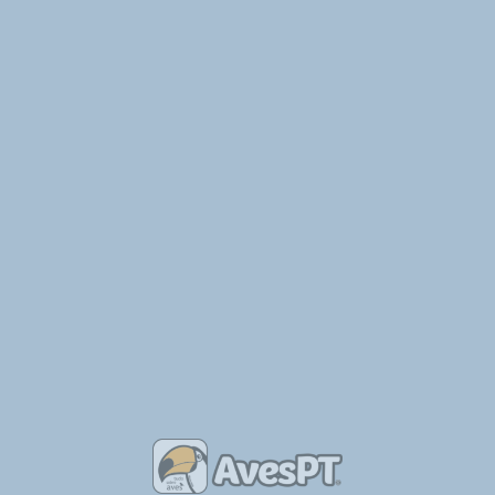
Informação acerca da Proteção de Dados Pessoais: os dados
pessoais fornecidos no presente formulário não serão objeto de
qualquer tratamento, servindo única e exclusivamente para que
o destinatário possa responder ao solicitado. Este formulário
tem uma ação semelhante à do envio de um email tradicional.
Também poderás ter interesse em