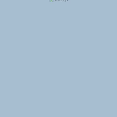
http://avicultoresportugal.net
Contactar a Organização