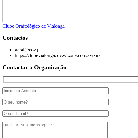
Clube Ornitológico de Vialonga
Contactos
geral@cov.pt
https://clubevialongacov.wixsite.com/avixira
Contactar a Organização