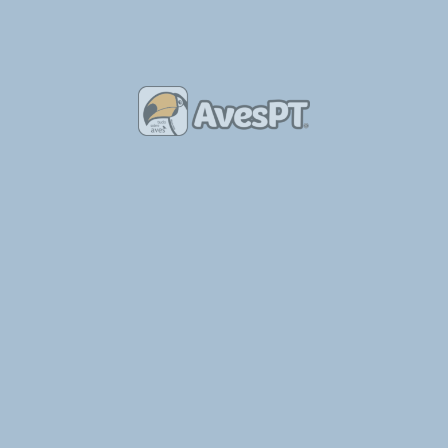
Informação acerca da Proteção de Dados Pessoais: os dados
pessoais fornecidos no presente formulário não serão objeto de
qualquer tratamento, servindo única e exclusivamente para que
o destinatário possa responder ao solicitado. Este formulário
tem uma ação semelhante à do envio de um email tradicional.
Também poderás ter interesse em
2019-08-14
XXVI - PORTELAVES