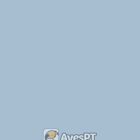
Associação Cultural e Ornitológica do Concelho da Lourinhã
Contactos
aol2002@iol.pt