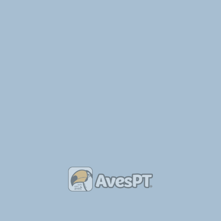
Informação acerca da Proteção de Dados Pessoais: os dados
pessoais fornecidos no presente formulário não serão objeto de
qualquer tratamento, servindo única e exclusivamente para que
o destinatário possa responder ao solicitado. Este formulário
tem uma ação semelhante à do envio de um email tradicional.
Também poderás ter interesse em
2019-08-14