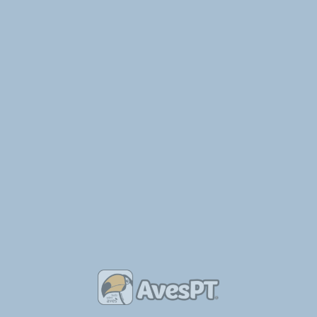
Informação acerca da Proteção de Dados Pessoais: os dados
pessoais fornecidos no presente formulário não serão objeto de
qualquer tratamento, servindo única e exclusivamente para que
o destinatário possa responder ao solicitado. Este formulário
tem uma ação semelhante à do envio de um email tradicional.
Também poderás ter interesse em
2020-11-27