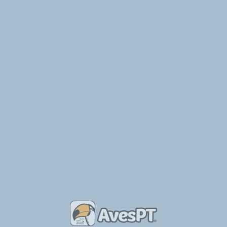
Informação acerca da Proteção de Dados Pessoais: os dados
pessoais fornecidos no presente formulário não serão objeto de
qualquer tratamento, servindo única e exclusivamente para que
o destinatário possa responder ao solicitado. Este formulário
tem uma ação semelhante à do envio de um email tradicional.
Também poderás ter interesse em
2020-11-27