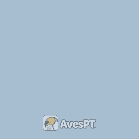
 Notícia completa
-imperial-iberica-podera-estar-de-regresso-ao-territorio-transmontano
SEGUINTE