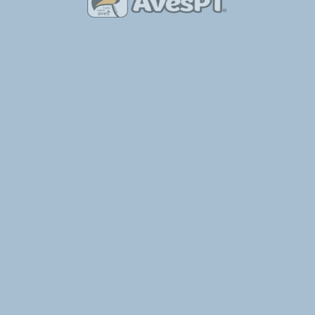
ade a uma estrada
strália
herdade no Alentejo
Observação de Aves