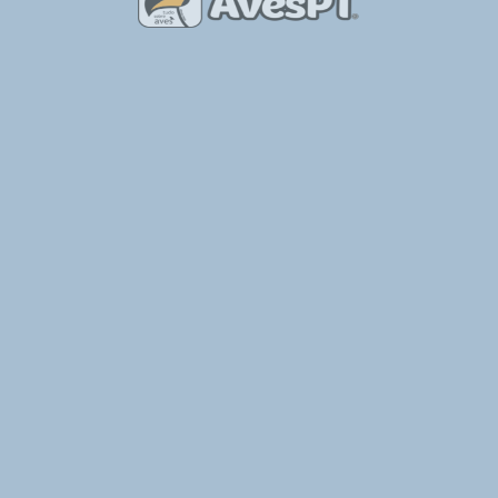
ade a uma estrada
strália
herdade no Alentejo
Observação de Aves