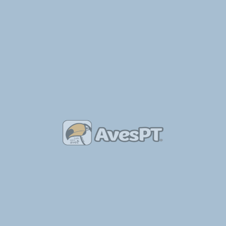
Place of Birds – Breeding Aviary
Ler Mais »
Tabela de Anilhas por Tipo de Aves
Ler Mais »
As Aves
Ler Mais »
Outras Notícias Recentes
sobre Aves
Ver Todas as Notícias Sobre Aves
Belmonte: GNR recuperou milhafre-preto juvenil
22/07/2024