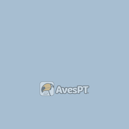
1819-como-araras-papagaios-e-outros-passaros-conseguem-imitar-vozes-
SEGUINTE
FNAC Madeira promove actividade com aves no aquaparque