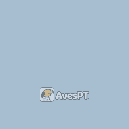
regional/gnr-de-aljustrel-salva-bufo-real-depois-de-este-colidir-com-
SEGUINTE
1500 pombos disputam Campeonato do Mundo de Columbofilia em Mira