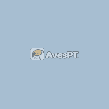
Tabela de Anilhas por Tipo de Aves
Ler Mais »
As Aves
Ler Mais »
Outras Notícias Recentes
sobre Aves
Ver Todas as Notícias Sobre Aves
Belmonte: GNR recuperou milhafre-preto juvenil
22/07/2024
Milhafre Preto foi resgatado, ferido numa asa, na
proximidade a uma estrada