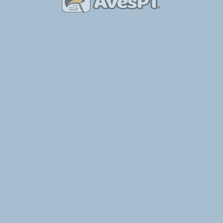
ade a uma estrada
strália
herdade no Alentejo
Observação de Aves