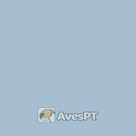
Aves de Portugal
Ler Mais »
Bruna Araújo – Apoio ao Criador
Ler Mais »
Place of Birds – Breeding Aviary
Ler Mais »
Tabela de Anilhas por Tipo de Aves
Ler Mais »
As Aves