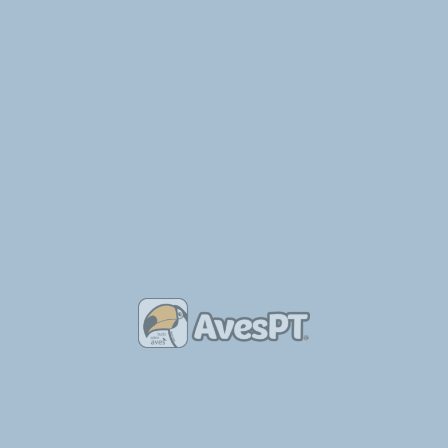
m-suspeito-de-furtar-pombos-correios-jovem-detido-por-traficar-droga/
SEGUINTE
Projeto Sentinelas apresentou 10 denúncias devido à utilização de venenos contra a avifauna